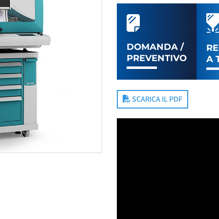
DOMANDA /
RE
PREVENTIVO
A 
SCARICA IL PDF