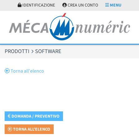
Pannello di gestione dei cookies
IDENTIFICAZIONE
CREA UN CONTO
MENU
PRODOTTI
SOFTWARE
Torna all'elenco
DOMANDA / PREVENTIVO
TORNA ALL'ELENCO